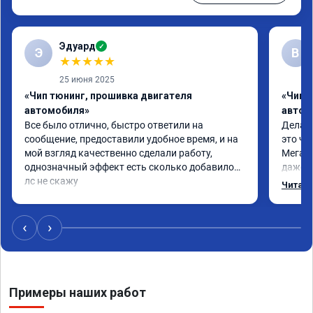
Эдуард
✓
Э
В
★
★
★
★
★
25 июня 2025
«Чип тюнинг, прошивка двигателя
«Чип т
автомобиля»
автом
Все было отлично, быстро ответили на 
Делал 
сообщение, предоставили удобное время, и на 
это чт
мой взгляд качественно сделали работу, 
Мега п
однозначный эффект есть сколько добавилось 
даже с
лс не скажу
одно с
Читать
еще по
в вост
‹
›
Примеры наших работ