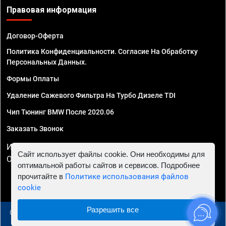
Правовая информация
Договор-Оферта
Политика Конфиденциальности. Согласие На Обработку
Персональных Данных.
Формы Оплаты
Удаление Сажевого Фильтра На Турбо Дизеле TDI
Чип Тюнинг BMW После 2020.06
Заказать Звонок
ИП Смирнов Георгий Павлович. ИНН 781302555843,
Сайт использует файлы cookie. Они необходимы для
ОГРНИП 324470400032610
оптимальной работы сайтов и сервисов. Подробнее
прочитайте в
Политике использования файлов
cookie
Разрешить все
© 2010 - 2026 Чип тюнинг в Сургуте - Автосервис "Евро
Чип Тюнинг"