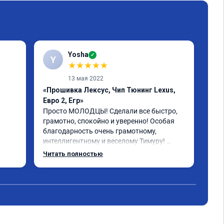
Yosha
✓
Y
★
★
★
★
★
13 мая 2022
«Прошивка Лексус, Чип Тюнинг Lexus,
«Пр
Евро 2, Егр»
Реб
бол
Просто МОЛОДЦЫ! Сделали все быстро, 
пла
грамотно, спокойно и уверенно! Особая 
рас
благодарность очень грамотному, 
бол
интеллигентному и веселому Тимуру! 
 за 
Ребята профессионалы! Lexus GX-460 
Читать полностью
зажил новой жизнью! СПАСИБО!!!