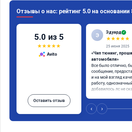
Отзывы о нас: рейтинг 5.0 на основании
Эдуард
✓
Э
5.0 из 5
★
★
★
★
★
★
★
★
★
★
25 июня 2025
«Чип тюнинг, прош
Avito
автомобиля»
Все было отлично, б
сообщение, предоста
и на мой взгляд каче
работу, однозначный
добавилось лс не ск
Оставить отзыв
‹
›