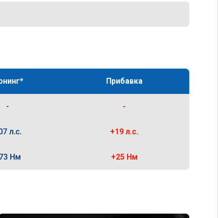
юнинг*
Прибавка
-
-
07 л.с.
+19 л.с.
73 Нм
+25 Нм