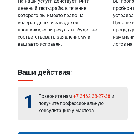
На наши услуги действует 14-ти
Вы произ
дневный тест-драйв, в течение
пробной 
которого вы имеете право на
устраива
возврат денег и заводской
Цена не 
прошивки, если результат будет не
процедур
соответствовать заявленному и
изменени
ваш авто исправен.
логов на
Ваши действия:
1
Позвоните нам
+7 3462 38-27-38
и
получите профессиональную
консультацию у мастера.