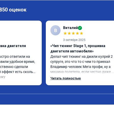
 850 оценок
Виталий
✓
В
★
★
★
★
★
3 октября 2025
ивка двигателя
«Чип тюнинг Stage 1, прошивка
двигателя автомобиля»
ыстро ответили на 
Делал чип тюнинг на джили кулрей 2 
вили удобное время, 
супруге, это что то с чем то приехал 
ственно сделали 
Владимир человек Мега профи, ну а 
 эффект есть сколько 
машина полетела, если честно даже 
ажу
страшно было, спасибо огромное. Ну и
Читать полностью
одно сделал чип на лексус рх2 не 
попробовал еще пока испытали пока 
только супругину, она в восторге.