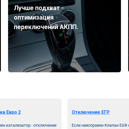
Лучше подхват -
оптимизация
переключений АКПП.
ка Евро 2
Отключение ЕГР
лен катализатор - отключение
Если неисправен Клапан EGR