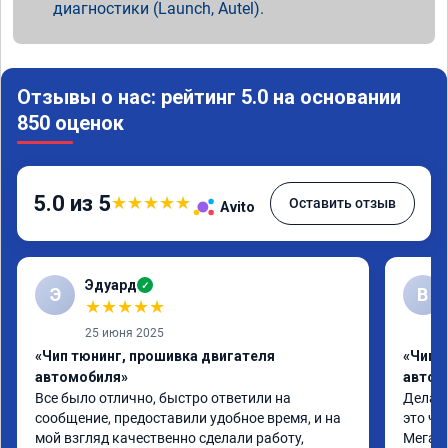
диагностики (Launch, Autel).
Отзывы о нас: рейтинг 5.0 на основании
850 оценок
5.0 из 5
★
★
★
★
★
Оставить отзыв
Avito
Эдуард
✓
Э
В
★
★
★
★
★
25 июня 2025
«Чип тюнинг, прошивка двигателя
«Чип т
автомобиля»
автом
Все было отлично, быстро ответили на 
Делал 
сообщение, предоставили удобное время, и на 
это чт
мой взгляд качественно сделали работу, 
Мега п