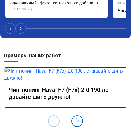
однозначный эффект есть сколько добавилось 
даже с
лс не скажу
одно с
Читать
еще по
в вост
‹
›
Примеры наших работ
Чип тюнинг Haval F7 (F7x) 2.0 190 лс -
давайте шить дружно!