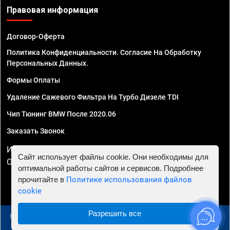
Правовая информация
Договор-Оферта
Политика Конфиденциальности. Согласие На Обработку
Персональных Данных.
Формы Оплаты
Удаление Сажевого Фильтра На Турбо Дизеле TDI
Чип Тюнинг BMW После 2020.06
Заказать Звонок
ИП Смирнов Георгий Павлович. ИНН 781302555843,
Сайт использует файлы cookie. Они необходимы для
ОГРНИП 324470400032610
оптимальной работы сайтов и сервисов. Подробнее
прочитайте в
Политике использования файлов
cookie
Разрешить все
© 2010 - 2026 Чип тюнинг в Сургуте - Автосервис "Евро
Чип Тюнинг"