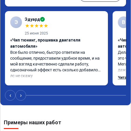
Эдуард
✓
Э
В
★
★
★
★
★
25 июня 2025
«Чип тюнинг, прошивка двигателя
«Чип т
автомобиля»
автом
Все было отлично, быстро ответили на 
Делал 
сообщение, предоставили удобное время, и на 
это чт
мой взгляд качественно сделали работу, 
Мега п
однозначный эффект есть сколько добавилось 
даже с
лс не скажу
одно с
Читать
еще по
в вост
‹
›
Примеры наших работ