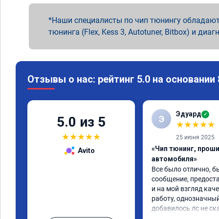
Наши специалисты по чип тюнингу обладают
тюнинга (Flex, Kess 3, Autotuner, Bitbox) и диаг
Отзывы о нас: рейтинг 5.0 на основании
Эдуард
✓
Э
5.0 из 5
★
★
★
★
★
★
★
★
★
★
25 июня 2025
«Чип тюнинг, прош
Avito
автомобиля»
Все было отлично, б
сообщение, предоста
и на мой взгляд каче
работу, однозначный
добавилось лс не ск