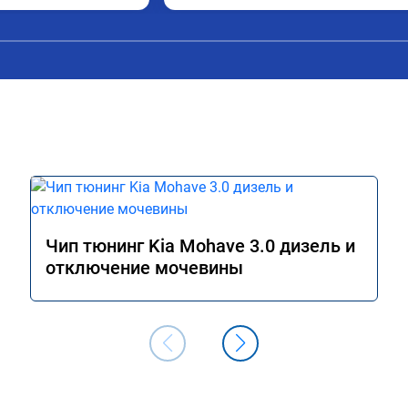
попробовал еще пока испытали пока 
только супругину, она в восторге.
Чип тюнинг Kia Mohave 3.0 дизель и
отключение мочевины