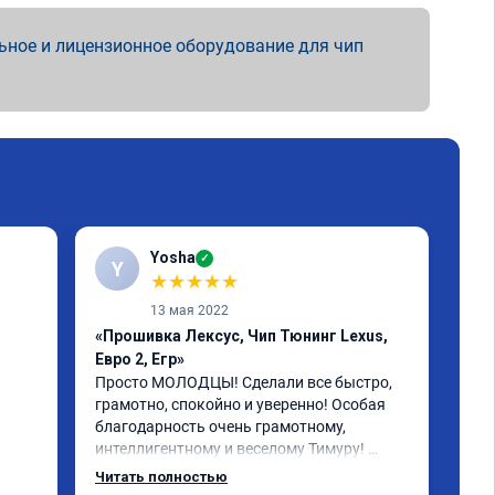
ьное и лицензионное оборудование для чип
Yosha
✓
Y
★
★
★
★
★
13 мая 2022
«Прошивка Лексус, Чип Тюнинг Lexus,
«Пр
Евро 2, Егр»
Реб
бол
Просто МОЛОДЦЫ! Сделали все быстро, 
пла
грамотно, спокойно и уверенно! Особая 
рас
благодарность очень грамотному, 
бол
интеллигентному и веселому Тимуру! 
 за 
Ребята профессионалы! Lexus GX-460 
Читать полностью
зажил новой жизнью! СПАСИБО!!!