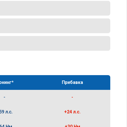
юнинг*
Прибавка
-
-
59 л.с.
+24 л.с.
64 Нм
+30 Нм