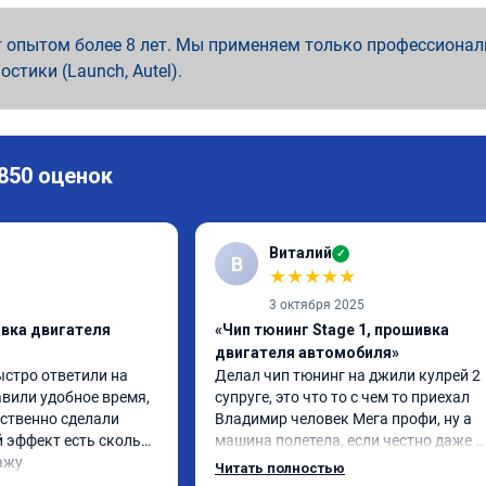
 опытом более 8 лет. Мы применяем только профессионал
ностики (Launch, Autel).
 850 оценок
Виталий
✓
В
★
★
★
★
★
3 октября 2025
ивка двигателя
«Чип тюнинг Stage 1, прошивка
двигателя автомобиля»
ыстро ответили на 
Делал чип тюнинг на джили кулрей 2 
вили удобное время, 
супруге, это что то с чем то приехал 
ственно сделали 
Владимир человек Мега профи, ну а 
 эффект есть сколько 
машина полетела, если честно даже 
ажу
страшно было, спасибо огромное. Ну и
Читать полностью
одно сделал чип на лексус рх2 не 