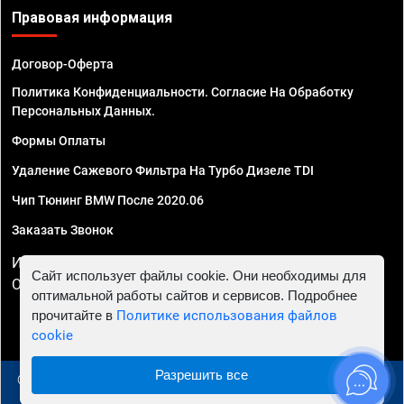
Правовая информация
Договор-Оферта
Политика Конфиденциальности. Согласие На Обработку
Персональных Данных.
Формы Оплаты
Удаление Сажевого Фильтра На Турбо Дизеле TDI
Чип Тюнинг BMW После 2020.06
Заказать Звонок
ИП Смирнов Георгий Павлович. ИНН 781302555843,
Сайт использует файлы cookie. Они необходимы для
ОГРНИП 324470400032610
оптимальной работы сайтов и сервисов. Подробнее
прочитайте в
Политике использования файлов
cookie
Разрешить все
© 2010 - 2026 Чип тюнинг в Сургуте - Автосервис "Евро
Чип Тюнинг"