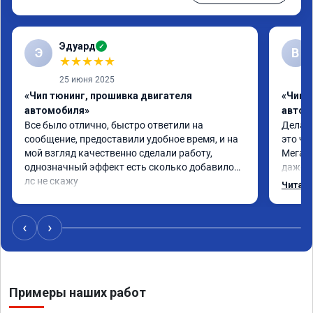
Эдуард
✓
Э
В
★
★
★
★
★
25 июня 2025
«Чип тюнинг, прошивка двигателя
«Чип т
автомобиля»
автом
Все было отлично, быстро ответили на 
Делал 
сообщение, предоставили удобное время, и на 
это чт
мой взгляд качественно сделали работу, 
Мега п
однозначный эффект есть сколько добавилось 
даже с
лс не скажу
одно с
Читать
еще по
в вост
‹
›
Примеры наших работ