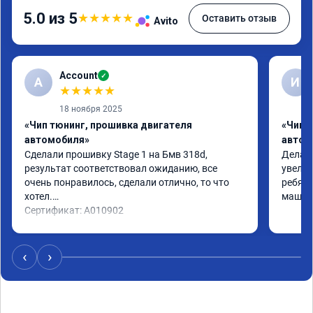
5.0 из 5
★
★
★
★
★
Оставить отзыв
Avito
Account
✓
A
И
★
★
★
★
★
18 ноября 2025
«Чип тюнинг, прошивка двигателя
«Чип 
автомобиля»
автом
Сделали прошивку Stage 1 на Бмв 318d, 
Делали
результат соответствовал ожиданию, все 
увелич
очень понравилось, сделали отлично, то что 
ребята
хотел.

машина
Сертификат: A010902
‹
›