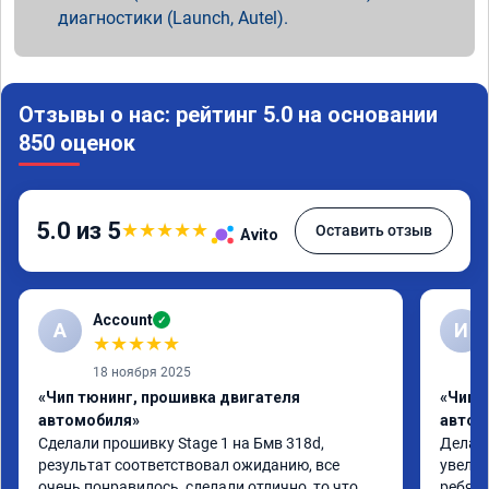
диагностики (Launch, Autel).
Отзывы о нас: рейтинг 5.0 на основании
850 оценок
5.0 из 5
★
★
★
★
★
Оставить отзыв
Avito
Account
✓
A
И
★
★
★
★
★
18 ноября 2025
«Чип тюнинг, прошивка двигателя
«Чип 
автомобиля»
автом
Сделали прошивку Stage 1 на Бмв 318d, 
Делали
результат соответствовал ожиданию, все 
увелич
очень понравилось, сделали отлично, то что 
ребята