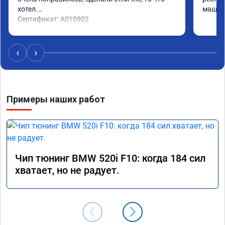
хотел.

машина
Сертификат: A010902
‹
›
Примеры наших работ
Чип тюнинг BMW 520i F10: когда 184 сил
хватает, но не радует.