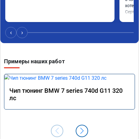
хотел.

Сертиф
‹
›
Примеры наших работ
Чип тюнинг BMW 7 series 740d G11 320
лс