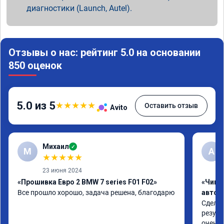
диагностики (Launch, Autel).
Отзывы о нас: рейтинг 5.0 на основании
850 оценок
5.0 из 5
★
★
★
★
★
Оставить отзыв
Avito
Михаил
✓
М
A
★
★
★
★
★
23 июня 2024
«Прошивка Евро 2 BMW 7 series F01 F02»
«Чип 
Все прошло хорошо, задача решена, благодарю
автом
Сделал
резуль
очень 