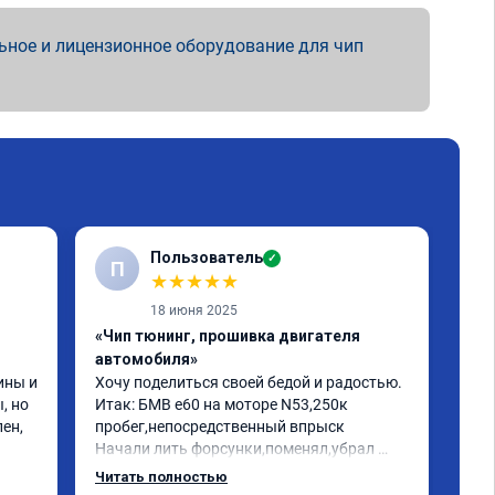
ьное и лицензионное оборудование для чип
Пользователь
✓
П
★
★
★
★
★
18 июня 2025
«Чип тюнинг, прошивка двигателя
«Чи
автомобиля»
отк
ны и 
Хочу поделиться своей бедой и радостью.

БМВ
 но 
Итак: БМВ е60 на моторе N53,250к 
отк
ен, 
пробег,непосредственный впрыск

Авт
Начали лить форсунки,поменял,убрал 
дин
катализаторы,обратился к одному 
отк
Читать полностью
Чит
кренделю прошить на евро 2,машина 
мот