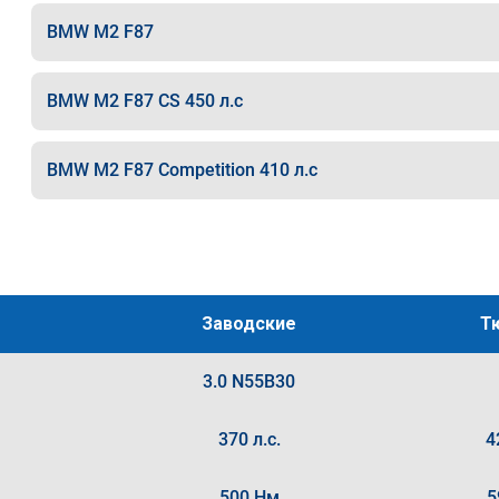
BMW M2 F87
BMW M2 F87 CS 450 л.с
BMW M2 F87 Competition 410 л.с
Заводские
Т
3.0 N55B30
370 л.с.
4
500 Нм
5