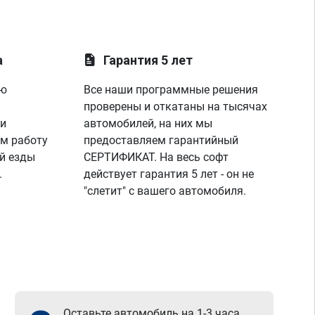
другое,менял всё что говорили,но никто 
так и не догадался до правды,а эти 
мастера просто смотрела на показания на 
лаунче увидели что не так с машино!
а
Гарантия 5 лет
покатался,понаблюдал,радуюсь,заехал к 
парням,они бесплатно подключили 
ую
Все наши программные решения
диагностику,глянули что всё нормально и 
я поехал радостный,записавшись к ним 
проверены и откатаны на тысячах
же на чип тюнинг,парни вы лучшие!
 и
автомобилей, на них мы
спасибо вашей команде за отличную 
м работу
предоставляем гарантийный
работу,сервис отличный, рекомендую!
й езды
СЕРТИФИКАТ. На весь софт
всем добра)
.
действует гарантия 5 лет - он не
"слетит" с вашего автомобиля.
Оставьте автомобиль на 1-3 часа