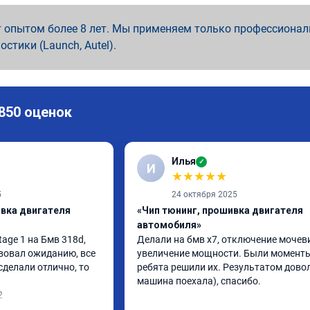
 опытом более 8 лет. Мы применяем только профессионал
ностики (Launch, Autel).
 850 оценок
Илья
✓
И
★
★
★
★
★
5
24 октября 2025
ивка двигателя
«Чип тюнинг, прошивка двигателя
автомобиля»
ge 1 на Бмв 318d, 
Делали на бмв х7, отключение мочеви
вовал ожиданию, все 
увеличение мощности. Были моменты,
делали отлично, то 
ребята решили их. Результатом довол
машина поехала), спасибо.
2