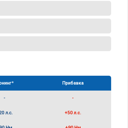
юнинг*
Прибавка
-
-
20 л.с.
+50 л.с.
90 Нм
+90 Нм