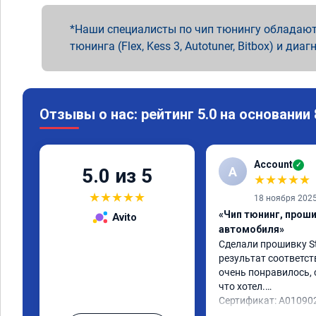
Наши специалисты по чип тюнингу обладают
тюнинга (Flex, Kess 3, Autotuner, Bitbox) и диаг
Отзывы о нас: рейтинг 5.0 на основании
Account
✓
A
5.0 из 5
★
★
★
★
★
★
★
★
★
★
18 ноября 202
«Чип тюнинг, прош
Avito
автомобиля»
Сделали прошивку Sta
результат соответст
очень понравилось, с
что хотел.

Сертификат: A01090