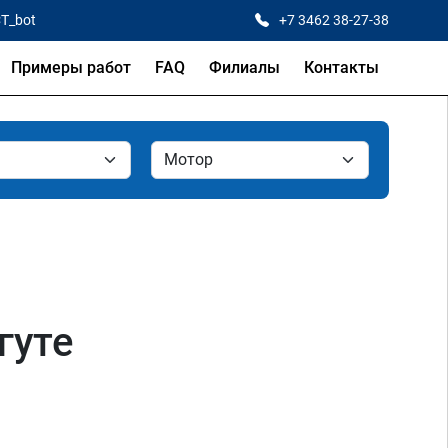
CT_bot
+7 3462 38-27-38
Примеры работ
FAQ
Филиалы
Контакты
гуте