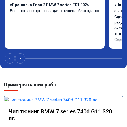
«Прошивка Евро 2 BMW 7 series F01 F02»
«Чип 
Все прошло хорошо, задача решена, благодарю
автом
Сделал
резуль
очень 
хотел.

Сертиф
‹
›
Примеры наших работ
Чип тюнинг BMW 7 series 740d G11 320
лс