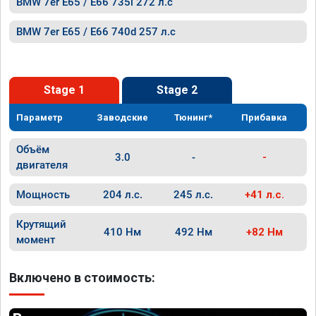
BMW 7er E65 / E66 735i 272 л.с
BMW 7er E65 / E66 740d 257 л.с
Stage 1
Stage 2
Параметр
Заводские
Тюнинг*
Прибавка
Объём
3.0
-
-
двигателя
Мощность
204 л.с.
245 л.с.
+41 л.с.
Крутящий
410 Нм
492 Нм
+82 Нм
момент
Включено в стоимость: