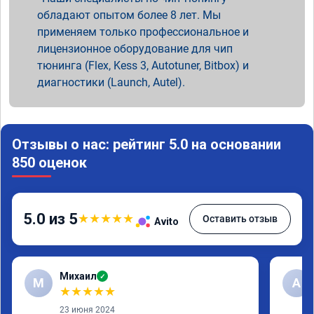
обладают опытом более 8 лет. Мы
применяем только профессиональное и
лицензионное оборудование для чип
тюнинга (Flex, Kess 3, Autotuner, Bitbox) и
диагностики (Launch, Autel).
Отзывы о нас: рейтинг 5.0 на основании
850 оценок
5.0 из 5
★
★
★
★
★
Оставить отзыв
Avito
Михаил
✓
М
A
★
★
★
★
★
23 июня 2024