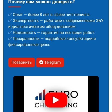
Почему нам можно доверять?
✅ Опыт — более 8 лет в сфере чип-тюнинга.
✅ Экспертность — работаем с современными ЭБУ
и диагностическим оборудованием.
✅ Надежность — гарантия на все виды работ.
✅ Прозрачность — подробные консультации и
фиксированные цены.
Позвонить
Telegram