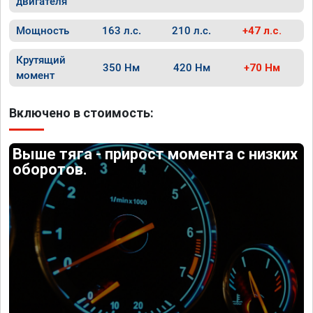
двигателя
Мощность
163 л.с.
210 л.с.
+47 л.с.
Крутящий
350 Нм
420 Нм
+70 Нм
момент
Включено в стоимость:
Выше тяга - прирост момента с низких
оборотов.