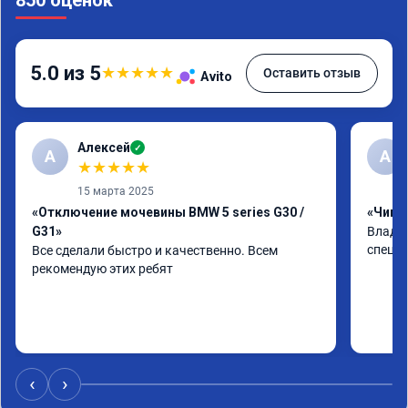
5.0 из 5
★
★
★
★
★
Оставить отзыв
Avito
Алексей
✓
А
А
★
★
★
★
★
15 марта 2025
«Отключение мочевины BMW 5 series G30 /
«Чип т
G31»
Владим
специа
Все сделали быстро и качественно. Всем 
рекомендую этих ребят
‹
›