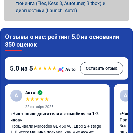
тюнинга (Flex, Kess 3, Autotuner, Bitbox) и
диагностики (Launch, Autel).
Отзывы о нас: рейтинг 5.0 на основании
850 оценок
5.0 из 5
★
★
★
★
★
Оставить отзыв
Avito
Антон
✓
А
A
★
★
★
★
★
22 октября 2025
«Чип тюнинг двигателя автомобиля за 1-2
«Чип 
часа»
Принял
быстро
Прошивали Mercedes GL 450 v8. Евро 2 + stage 
ощутим
1. В итоге машина поехала, как мне нужно: 