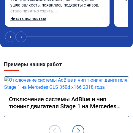
ушла валкость, появились подхваты с низов, 
стало приятно ездить.

Одни из лучших трат, в авто! 🔥
Читать полностью
‹
›
Примеры наших работ
Отключение системы AdBlue и чип
тюнинг двигателя Stage 1 на Mercedes
GLS 350d x166 2018 года