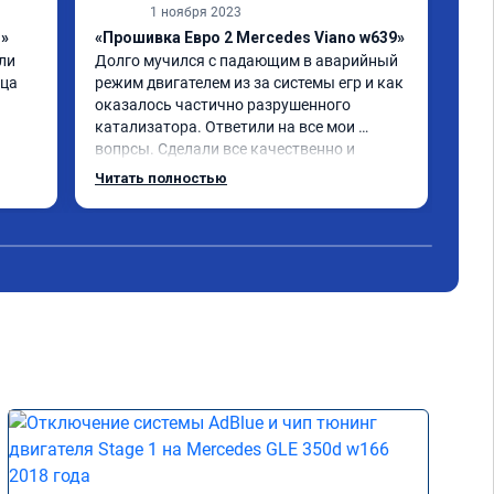
1 ноября 2023
1»
«Прошивка Евро 2 Mercedes Viano w639»
«Чи
и 
Долго мучился с падающим в аварийный 
отк
ца 
режим двигателем из за системы егр и как 
Про
оказалось частично разрушенного 
Мер
катализатора. Ответили на все мои 
бен
вопрсы. Сделали все качественно и 
Обе
несмотря на конец рабочего дня 
про
Читать полностью
Чит
задержались и все доделали. Рекомендую!
реа
при
Пол
экс
дис
кат
Оче
дел