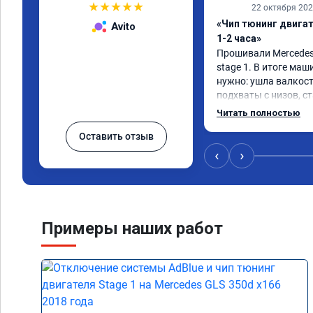
★
★
★
★
★
22 октября 20
«Чип тюнинг двига
Avito
1-2 часа»
Прошивали Mercedes G
stage 1. В итоге маш
нужно: ушла валкост
подхваты с низов, ст
Одни из лучших трат,
Читать полностью
Оставить отзыв
‹
›
Примеры наших работ