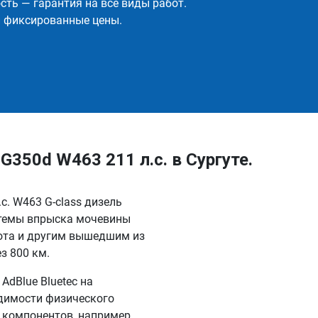
ть — гарантия на все виды работ.
и фиксированные цены.
350d W463 211 л.с. в Сургуте.
с. W463 G-class дизель
стемы впрыска мочевины
ота и другим вышедшим из
з 800 км.
dBlue Bluetec на
одимости физического
 компонентов, например