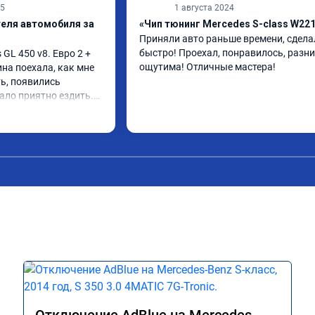
25
1 августа 2024
теля автомобиля за
«Чип тюнинг Mercedes S-class W22
Приняли авто раньше времени, сделал
быстро! Проехал, понравилось, разни
L 450 v8. Евро 2 + 
ощутима! Отличные мастера!
ина поехала, как мне 
ь, появились 
ало приятно ездить.

 в авто! 🔥