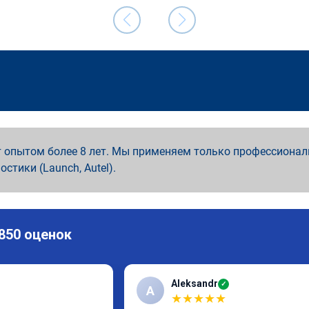
 опытом более 8 лет. Мы применяем только профессионал
ностики (Launch, Autel).
 850 оценок
Aleksandr
✓
A
★
★
★
★
★