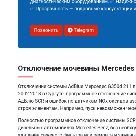
диагностическим оборудованием. ✅ Надежнос
✅ Прозрачность — подробные консультации 
Позвонить
Telegram
Отключение мочевины Mercedes G
Отключение системы AdBlue Мерседес G350d 211 л.
2002-2018 в Сургуте: программное отключение си
АдБлю SCR и ошибок по датчикам NOx оксидов аз
строя элементам. Например, пуск невозможен чере
Полностью программное отключение системы SCR A
дизельных автомобилях Mercedes-Benz, без необх
удаления сажевого фильтра или ремонта и замены