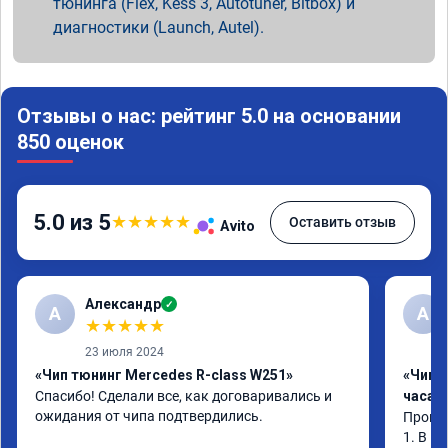
тюнинга (Flex, Kess 3, Autotuner, Bitbox) и
диагностики (Launch, Autel).
Отзывы о нас: рейтинг 5.0 на основании
850 оценок
5.0 из 5
★
★
★
★
★
Оставить отзыв
Avito
Александр
✓
А
А
★
★
★
★
★
23 июля 2024
«Чип тюнинг Mercedes R-class W251»
«Чип 
Спасибо! Сделали все, как договаривались и 
часа»
ожидания от чипа подтвердились.
Прошив
1. В и