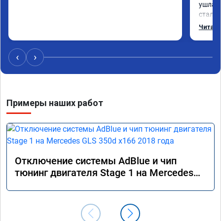
ушла в
стало 
Одни и
Читать
‹
›
Примеры наших работ
Отключение системы AdBlue и чип
тюнинг двигателя Stage 1 на Mercedes
GLS 350d x166 2018 года