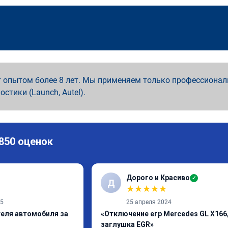
 опытом более 8 лет. Мы применяем только профессионал
ностики (Launch, Autel).
 850 оценок
Дорого и Красиво
✓
Д
★
★
★
★
★
25
25 апреля 2024
теля автомобиля за
«Отключение егр Mercedes GL X166
заглушка EGR»