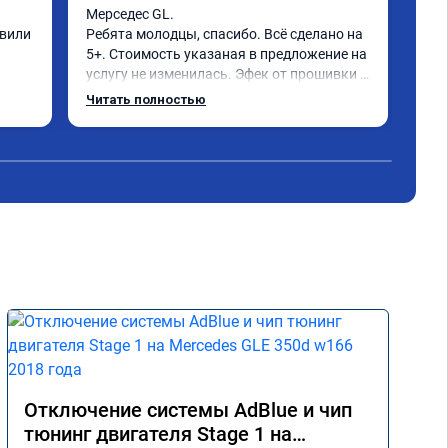
ощу
Мерседес GL.

вили 
Ребята молодцы, спасибо. Всё сделано на 
5+. Стоимость указаная в предложение на 
услугу не изменилась. Эфек от прошивки 
ощутим сразу после начала движения, 
Читать полностью
двигатель с коробкой работают идеально. 
Однозначно советую.
Отключение системы AdBlue и чип
тюнинг двигателя Stage 1 на