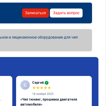
Записаться
Задать вопрос
ьное и лицензионное оборудование для чип
Сергей.
✓
С
А
★
★
★
★
★
18 ноября 2025
,
«Чип тюнинг, прошивка двигателя
«Чи
автомобиля»
Маш