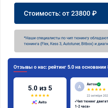
Стоимость: от
23800
₽
Наши специалисты по чип тюнингу обладают
тюнинга (Flex, Kess 3, Autotuner, Bitbox) и диаг
Отзывы о нас: рейтинг 5.0 на основании
Антон
✓
А
5.0 из 5
★
★
★
★
★
★
★
★
★
★
22 октября 20
«Чип тюнинг двига
Avito
1-2 часа»