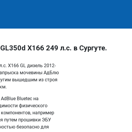
350d X166 249 л.с. в Сургуте.
.с. X166 GL дизель 2012-
ы впрыска мочевины АдБлю
другим вышедшим из строя
км.
dBlue Bluetec на
одимости физического
 компонентов, например
ся путем прошивки ЭБУ
лностью безопасно для