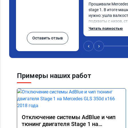
Прошивали Mercedes G
stage 1. В итоге маш
нужно: ушла валкост
подхваты с низов, ст
Одни из лучших трат,
Читать полностью
Оставить отзыв
‹
›
Примеры наших работ
Отключение системы AdBlue и чип
тюнинг двигателя Stage 1 на