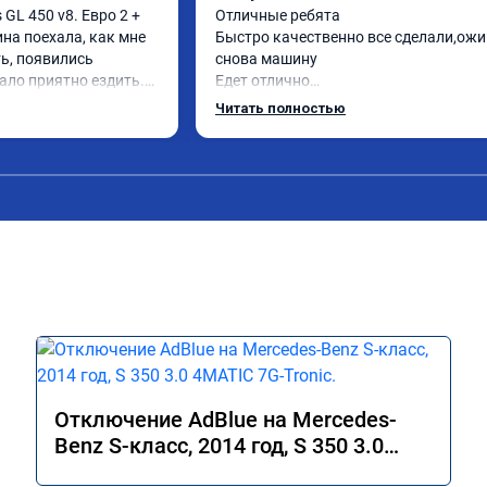
L 450 v8. Евро 2 + 
Отличные ребята

ина поехала, как мне 
Быстро качественно все сделали,ожи
ь, появились 
снова машину

ало приятно ездить.

Едет отлично

 в авто! 🔥
Спасибо большое ребятам

Читать полностью
Рекомендую!!
Отключение AdBlue на Mercedes-
Benz S-класс, 2014 год, S 350 3.0
4MATIC 7G-Tronic.