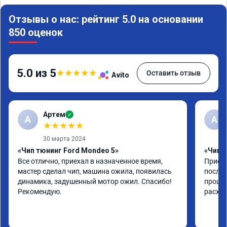
Отзывы о нас: рейтинг 5.0 на основании
850 оценок
5.0 из 5
★
★
★
★
★
Оставить отзыв
Avito
Артем
✓
А
А
★
★
★
★
★
30 марта 2024
«Чип тюнинг Ford Mondeo 5»
«Чип т
Все отлично, приехал в назначенное время, 
Приеха
мастер сделал чип, машина ожила, появилась 
после 
динамика, задушенный мотор ожил. Спасибо! 
прошив
Рекомендую.
расход