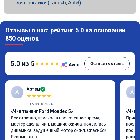
диагностики (Launch, Autel).
Отзывы о нас: рейтинг 5.0 на основании
850 оценок
5.0 из 5
★
★
★
★
★
Оставить отзыв
Avito
Артем
✓
А
А
★
★
★
★
★
30 марта 2024
«Чип тюнинг Ford Mondeo 5»
«Чип т
Все отлично, приехал в назначенное время, 
Приеха
мастер сделал чип, машина ожила, появилась 
после 
динамика, задушенный мотор ожил. Спасибо! 
прошив
Рекомендую.
расход