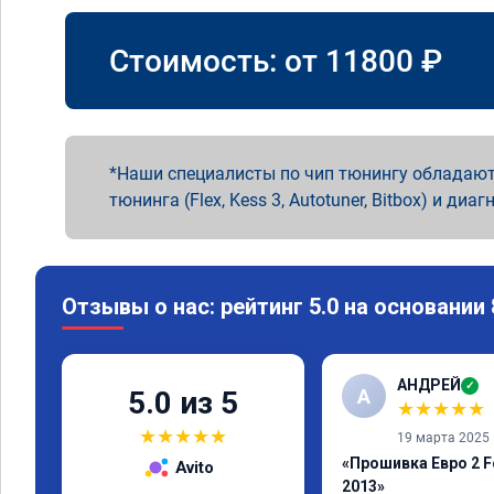
Стоимость: от
11800
₽
Наши специалисты по чип тюнингу обладают
тюнинга (Flex, Kess 3, Autotuner, Bitbox) и диаг
Отзывы о нас: рейтинг 5.0 на основании
АНДРЕЙ
✓
А
5.0 из 5
★
★
★
★
★
★
★
★
★
★
19 марта 2025
«Прошивка Евро 2 Fo
Avito
2013»