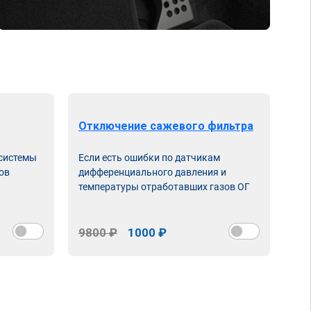
Отключение сажевого фильтра
От
 системы
Если есть ошибки по датчикам
Впу
ов
дифференциального давления и
неи
температуры отработавших газов ОГ
9800 ₽
1000 ₽
98