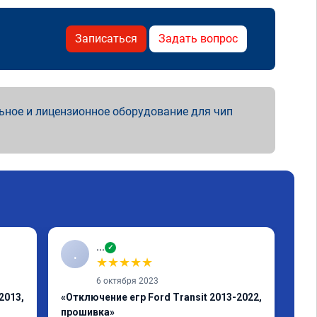
Записаться
Задать вопрос
ьное и лицензионное оборудование для чип
...
✓
.
Р
★
★
★
★
★
6 октября 2023
2013,
«Отключение егр Ford Transit 2013-2022,
«Пр
прошивка»
201