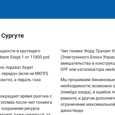
 Сургуте
мощности и крутящего
Чип тюнинг Форд Транзит К
иля Stage 1 от 11800 руб.
(Электронного Блока Управ
вмешательства в конструкц
не, подхват будет
DPF или катализатора необ
а передач (если не МКПП)
кватно, а педаль газа
Мы прошиваем бензиновые и
необходимости, возможно о
(лямбда зонда), и ошибок п
сокращает время разгона с
ремонте, и другие дополни
 топлива после чип тюнинга
ограничения максимальной 
а сохранение ресурса
диностенде.
 может даже снизиться, за