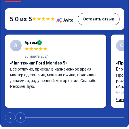
5.0 из 5
★
★
★
★
★
Оставить отзыв
Avito
Артем
✓
А
С
★
★
★
★
★
30 марта 2024
«Чип тюнинг Ford Mondeo 5»
«Прош
Все отлично, приехал в назначенное время, 
Егр М
мастер сделал чип, машина ожила, появилась 
Прошил
динамика, задушенный мотор ожил. Спасибо! 
рожден
Рекомендую.
обрати
число,
важно 
Читать
котора
Обнови
братиш
‹
›
машина
рекаме