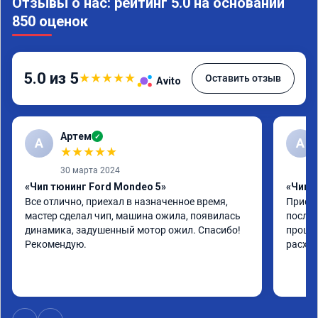
Отзывы о нас: рейтинг 5.0 на основании
850 оценок
5.0 из 5
★
★
★
★
★
Оставить отзыв
Avito
Артем
✓
А
А
★
★
★
★
★
30 марта 2024
«Чип тюнинг Ford Mondeo 5»
«Чип т
Все отлично, приехал в назначенное время, 
Приеха
мастер сделал чип, машина ожила, появилась 
после 
динамика, задушенный мотор ожил. Спасибо! 
прошив
Рекомендую.
расход