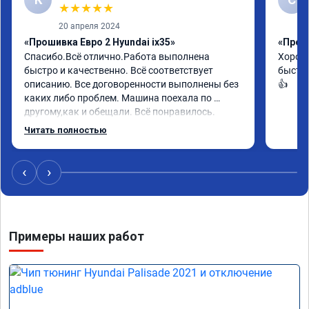
★
★
★
★
★
20 апреля 2024
«Прошивка Евро 2 Hyundai ix35»
«Проши
Спасибо.Всё отлично.Работа выполнена 
Хорошо
быстро и качественно. Всё соответствует 
быстро
описанию. Все договоренности выполнены без 
👍
каких либо проблем. Машина поехала по 
другому,как и обещали. Всё понравилось. 
Рекомендую данную компанию.
Читать полностью
‹
›
Примеры наших работ