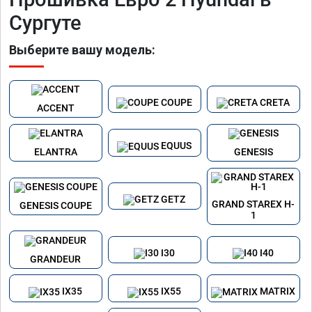
Сургуте
Выберите вашу модель:
COUPE
CRETA
ACCENT
EQUUS
ELANTRA
GENESIS
GETZ
GRAND STAREX H-
GENESIS COUPE
1
I30
I40
GRANDEUR
IX35
IX55
MATRIX