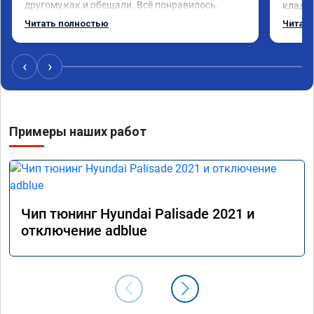
другому,как и обещали. Всё понравилось. 
кладез
Рекомендую данную компанию.
и ЕГР 
Читать полностью
Читать
катали
Обрати
систем
‹
›
Хороши
догова
гарант
стала 
Примеры наших работ
не меш
маневр
В обще
пути!
Чип тюнинг Hyundai Palisade 2021 и
отключение adblue