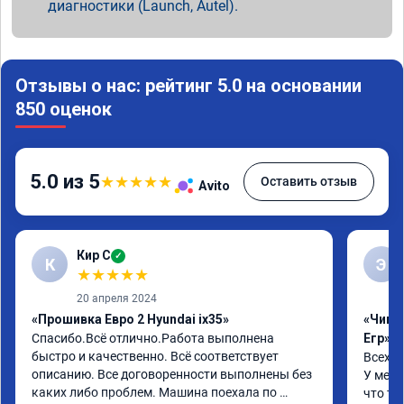
диагностики (Launch, Autel).
Отзывы о нас: рейтинг 5.0 на основании
850 оценок
5.0 из 5
★
★
★
★
★
Оставить отзыв
Avito
Кир С
✓
К
Э
★
★
★
★
★
20 апреля 2024
«Прошивка Евро 2 Hyundai ix35»
«Чип 
Спасибо.Всё отлично.Работа выполнена 
Егр»
быстро и качественно. Всё соответствует 
Всех п
описанию. Все договоренности выполнены без 
У меня
каких либо проблем. Машина поехала по 
что та