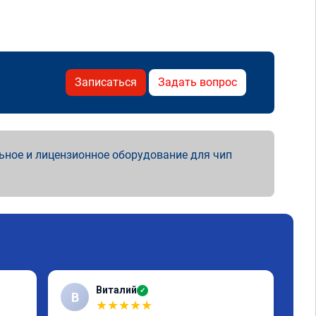
Записаться
Задать вопрос
ьное и лицензионное оборудование для чип
Виталий
✓
В
★
★
★
★
★