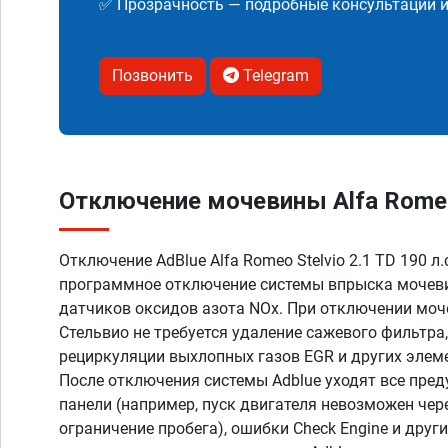
✅ Прозрачность — подробные консультации 
Позвонить
Telegram
Отключение мочевины Alfa Romeo S
Отключение AdBlue Alfa Romeo Stelvio 2.1 TD 190 л.с
программное отключение системы впрыска мочеви
датчиков оксидов азота NOx. При отключении мо
Стельвио не требуется удаление сажевого фильтра
рециркуляции выхлопных газов EGR и других элем
После отключения системы Adblue уходят все пре
панели (например, пуск двигателя невозможен чер
ограничение пробега), ошибки Check Engine и дру