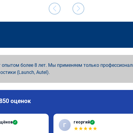
 опытом более 8 лет. Мы применяем только профессионал
ностики (Launch, Autel).
 850 оценок
ащёнов
георгий
✓
✓
Г
★
★
★
★
★