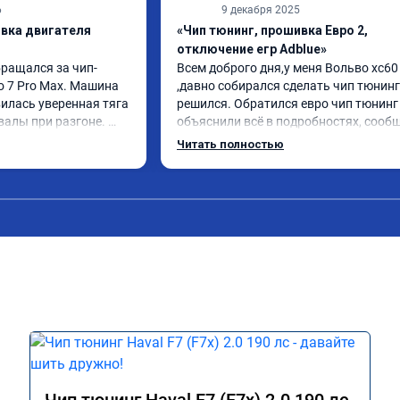
6
9 декабря 2025
ивка двигателя
«Чип тюнинг, прошивка Евро 2,
отключение егр Adblue»
бращался за чип-
Всем доброго дня,у меня Вольво xc60 
o 7 Pro Max. Машина 
,давно собирался сделать чип тюнинг 
илась уверенная тяга 
решился. Обратился евро чип тюнинг 
валы при разгоне. 
объяснили всё в подробностях, сообщ
режиме даже немного 
сумму записали. Приехал в назначенн
Читать полностью
ли профессионально, с 
время 2.5 часа и готово, разница ощу
ацией. Рекомендую 
, я доволен ,спасибо! дали гарантию и 
ся.
сертификат ао11462 ,знают своё дело 
рекомендую 👍