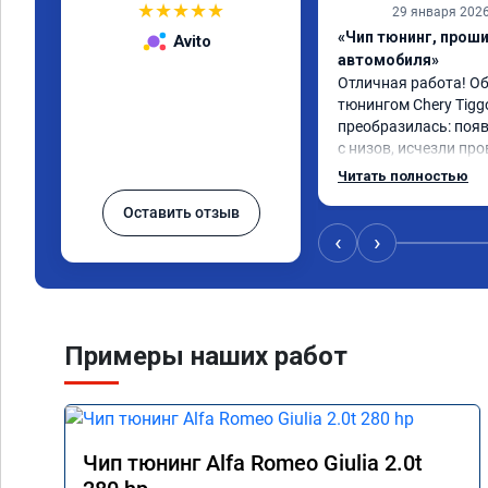
★
★
★
★
★
29 января 202
«Чип тюнинг, прош
Avito
автомобиля»
Отличная работа! О
тюнингом Chery Tigg
преобразилась: появ
с низов, исчезли про
Расход в спокойном 
Читать полностью
снизился. Все сдела
Оставить отзыв
подробной консульт
всем, кто сомневает
‹
›
Примеры наших работ
Чип тюнинг Alfa Romeo Giulia 2.0t