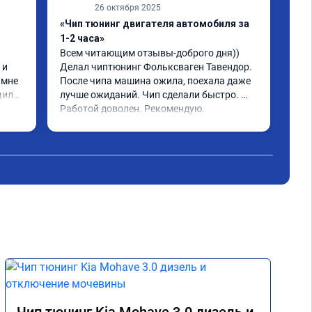
26 октября 2025
«Чип тюнинг двигателя автомобиля за
«Чи
1-2 часа»
2, 
Всем читающим отзывы-доброго дня)) 
Обр
и 
Делал чиптюнинг Фольксваген Тавендор. 
чип
мне 
После чипа машина ожила, поехала даже 
отк
или 
лучше ожиданий. Чип сделали быстро. 
стр
ое 
Работой доволен. Рекомендую.
полг
Чит
тима 
Все
Дог
обр
Пос
не 
Реш
рек