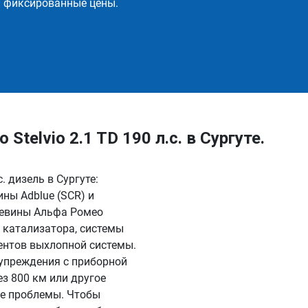
и фиксированные цены.
telvio 2.1 TD 190 л.с. в Сургуте.
. дизель в Сургуте:
ны Adblue (SCR) и
чевины Альфа Ромео
, катализатора, системы
ентов выхлопной системы.
дупреждения с приборной
ез 800 км или другое
гие проблемы. Чтобы