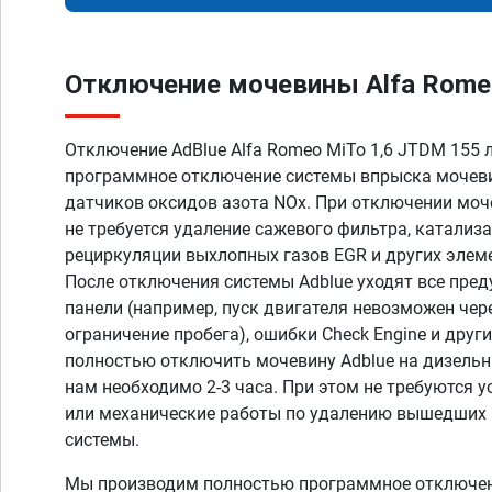
Отключение мочевины Alfa Romeo 
Отключение AdBlue Alfa Romeo MiTo 1,6 JTDM 155 л.
программное отключение системы впрыска мочеви
датчиков оксидов азота NOx. При отключении мо
не требуется удаление сажевого фильтра, катализ
рециркуляции выхлопных газов EGR и других элем
После отключения системы Adblue уходят все пре
панели (например, пуск двигателя невозможен чер
ограничение пробега), ошибки Check Engine и дру
полностью отключить мочевину Adblue на дизель
нам необходимо 2-3 часа. При этом не требуются 
или механические работы по удалению вышедших 
системы.
Мы производим полностью программное отключен