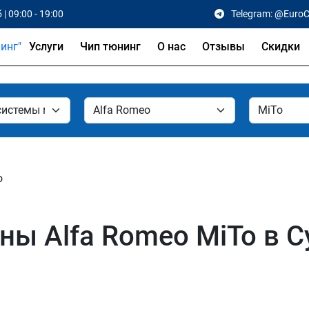
 | 09:00 - 19:00
Telegram: @Euro
Услуги
Чип тюнинг
О нас
Отзывы
Скидки
o
ы Alfa Romeo MiTo в Су