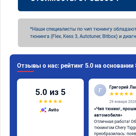
Наши специалисты по чип тюнингу обладают
тюнинга (Flex, Kess 3, Autotuner, Bitbox) и диаг
Отзывы о нас: рейтинг 5.0 на основании
Григорий Л
Г
5.0 из 5
★
★
★
★
★
★
★
★
★
★
29 января 202
«Чип тюнинг, прош
Avito
автомобиля»
Отличная работа! О
тюнингом Chery Tigg
преобразилась: появ