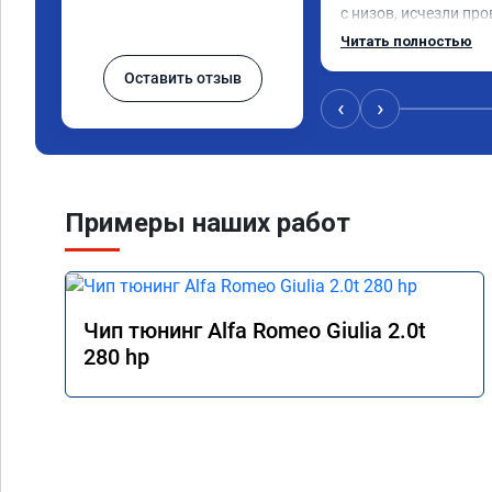
с низов, исчезли про
Расход в спокойном 
Читать полностью
снизился. Все сдела
Оставить отзыв
подробной консульт
всем, кто сомневает
‹
›
Примеры наших работ
Чип тюнинг Alfa Romeo Giulia 2.0t
280 hp