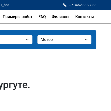
CT_bot
+7 3462 38-27-38
Примеры работ
FAQ
Филиалы
Контакты
ргуте.