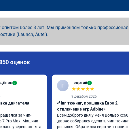
 опытом более 8 лет. Мы применяем только профессионал
ностики (Launch, Autel).
 850 оценок
ащёнов
георгий
✓
✓
Г
★
★
★
★
★
6
9 декабря 2025
ивка двигателя
«Чип тюнинг, прошивка Евро 2,
отключение егр Adblue»
бращался за чип-
Всем доброго дня,у меня Вольво xc60 
o 7 Pro Max. Машина 
,давно собирался сделать чип тюнинг 
илась уверенная тяга 
решился. Обратился евро чип тюнинг 