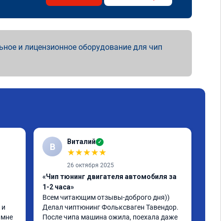
ьное и лицензионное оборудование для чип
Виталий
✓
В
★
★
★
★
★
26 октября 2025
«Чип тюнинг двигателя автомобиля за
«Чи
1-2 часа»
2, 
Всем читающим отзывы-доброго дня)) 
Обр
и 
Делал чиптюнинг Фольксваген Тавендор. 
чип
мне 
После чипа машина ожила, поехала даже 
отк