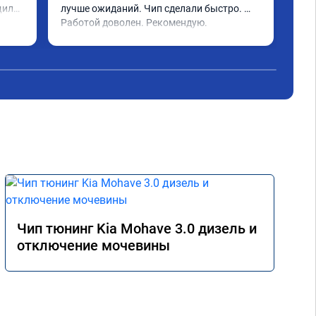
или 
лучше ожиданий. Чип сделали быстро. 
стр
ое 
Работой доволен. Рекомендую.
полг
Чит
тима 
Все
Дог
обр
Пос
не 
Реш
рек
Чип тюнинг Kia Mohave 3.0 дизель и
отключение мочевины