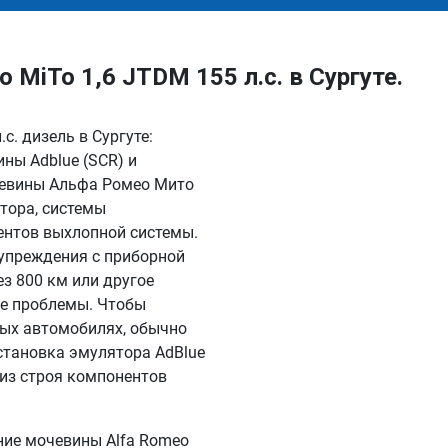
MiTo 1,6 JTDM 155 л.с. в Сургуте.
с. дизель в Сургуте:
ны Adblue (SCR) и
чевины Альфа Ромео Мито
атора, системы
ентов выхлопной системы.
дупреждения с приборной
ез 800 км или другое
гие проблемы. Чтобы
ных автомобилях, обычно
установка эмулятора AdBlue
из строя компонентов
ие мочевины Alfa Romeo