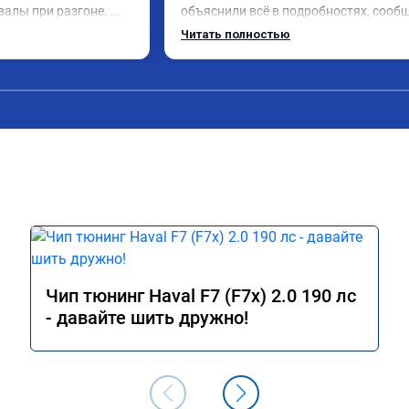
валы при разгоне. 
объяснили всё в подробностях, сообщ
режиме даже немного 
сумму записали. Приехал в назначенн
Читать полностью
ли профессионально, с 
время 2.5 часа и готово, разница ощу
ацией. Рекомендую 
, я доволен ,спасибо! дали гарантию и 
ся.
сертификат ао11462 ,знают своё дело 
рекомендую 👍
Чип тюнинг Haval F7 (F7x) 2.0 190 лс
- давайте шить дружно!