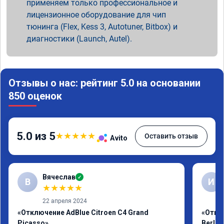
применяем только профессиональное и
лицензионное оборудование для чип
тюнинга (Flex, Kess 3, Autotuner, Bitbox) и
диагностики (Launch, Autel).
Отзывы о нас: рейтинг 5.0 на основании
850 оценок
5.0 из 5
★
★
★
★
★
Оставить отзыв
Avito
Вячеслав
✓
В
И
★
★
★
★
★
22 апреля 2024
«Отключение AdBlue Citroen C4 Grand
«Откл
Picasso»
Berlin