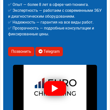
✅ Опыт — более 8 лет в сфере чип-тюнинга.
✅ Экспертность — работаем с современными ЭБУ
и диагностическим оборудованием.
✅ Надежность — гарантия на все виды работ.
✅ Прозрачность — подробные консультации и
фиксированные цены.
Позвонить
Telegram