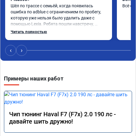
Шёл по трассе с семьёй, когда появилась 
Всё сд
ошибка по adblue с ограничением по пробегу, 
которую уже нельзя было удалить даже с 
помощью Lexia. Ребята пошли навстречу, 
оперативно приняли и за час отшили как 
Читать полностью
adblue, так и eolys. Отпуск не был сорван ))
‹
›
Примеры наших работ
Чип тюнинг Haval F7 (F7x) 2.0 190 лс -
давайте шить дружно!