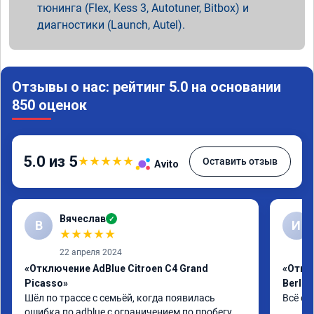
тюнинга (Flex, Kess 3, Autotuner, Bitbox) и
диагностики (Launch, Autel).
Отзывы о нас: рейтинг 5.0 на основании
850 оценок
5.0 из 5
★
★
★
★
★
Оставить отзыв
Avito
Вячеслав
✓
В
И
★
★
★
★
★
22 апреля 2024
«Отключение AdBlue Citroen C4 Grand
«Откл
Picasso»
Berlin
Шёл по трассе с семьёй, когда появилась 
Всё сд
ошибка по adblue с ограничением по пробегу, 