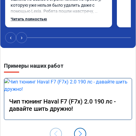
которую уже нельзя было удалить даже с 
помощью Lexia. Ребята пошли навстречу, 
оперативно приняли и за час отшили как 
Читать полностью
adblue, так и eolys. Отпуск не был сорван ))
‹
›
Примеры наших работ
Чип тюнинг Haval F7 (F7x) 2.0 190 лс -
давайте шить дружно!