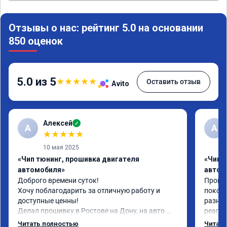
Отзывы о нас: рейтинг 5.0 на основании
850 оценок
5.0 из 5
★
★
★
★
★
Оставить отзыв
Avito
Алексей
✓
А
А
★
★
★
★
★
10 мая 2025
«Чип тюнинг, прошивка двигателя
«Чип 
автомобиля»
автом
Доброго времени суток!

Прошил
Хочу поблагодарить за отличную работу и 
поколе
доступные ценны!

разниц
Делал прошивку в Ростове на Дону, на авто 
реагир
шевроле круз 1.8 (141 л.с)с акпп 2013г.в.

спокой
Читать полностью
Читать