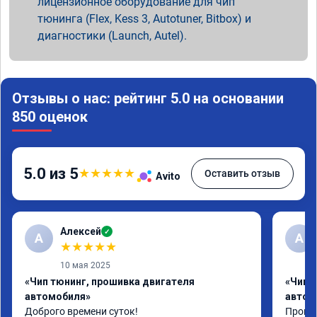
лицензионное оборудование для чип
тюнинга (Flex, Kess 3, Autotuner, Bitbox) и
диагностики (Launch, Autel).
Отзывы о нас: рейтинг 5.0 на основании
850 оценок
5.0 из 5
★
★
★
★
★
Оставить отзыв
Avito
Алексей
✓
А
А
★
★
★
★
★
10 мая 2025
«Чип тюнинг, прошивка двигателя
«Чип 
автомобиля»
автом
Доброго времени суток!

Прошил