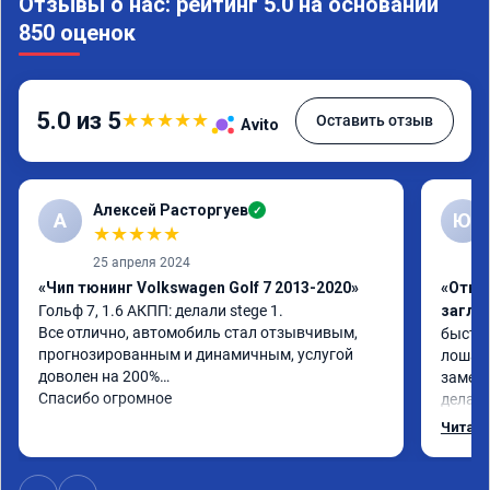
Отзывы о нас: рейтинг 5.0 на основании
850 оценок
5.0 из 5
★
★
★
★
★
Оставить отзыв
Avito
Алексей Расторгуев
✓
А
Ю
★
★
★
★
★
25 апреля 2024
«Чип тюнинг Volkswagen Golf 7 2013-2020»
«Отклю
Гольф 7, 1.6 АКПП: делали stege 1.

заглу
Все отлично, автомобиль стал отзывчивым, 
быстро
прогнозированным и динамичным, услугой 
лошаде
доволен на 200%

заметил
Спасибо огромное
делало
может 
Читать