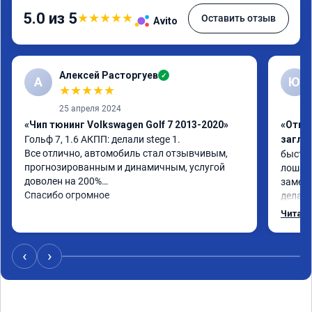
5.0 из 5
★
★
★
★
★
Оставить отзыв
Avito
Алексей Расторгуев
✓
А
Ю
★
★
★
★
★
25 апреля 2024
«Чип тюнинг Volkswagen Golf 7 2013-2020»
«Отклю
Гольф 7, 1.6 АКПП: делали stege 1.

заглу
Все отлично, автомобиль стал отзывчивым, 
быстро
прогнозированным и динамичным, услугой 
лошаде
доволен на 200%

заметил
Спасибо огромное
делало
может 
Читать
‹
›