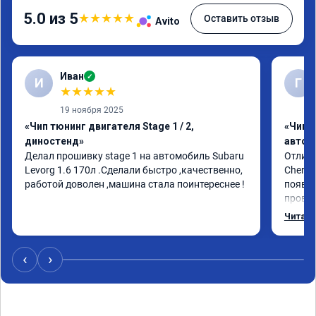
5.0 из 5
★
★
★
★
★
Оставить отзыв
Avito
Иван
✓
И
Г
★
★
★
★
★
19 ноября 2025
«Чип тюнинг двигателя Stage 1 / 2,
«Чип 
диностенд»
автом
Делал прошивку stage 1 на автомобиль Subaru 
Отличн
Levorg 1.6 170л .Сделали быстро ,качественно, 
Chery 
работой доволен ,машина стала поинтереснее !
появил
провал
режиме
Читать
профес
Рекоме
‹
›