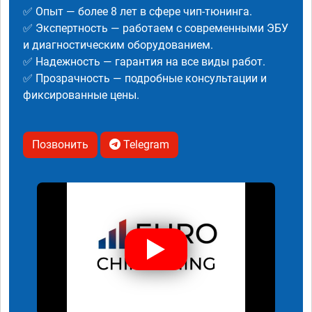
✅ Опыт — более 8 лет в сфере чип-тюнинга.
✅ Экспертность — работаем с современными ЭБУ
и диагностическим оборудованием.
✅ Надежность — гарантия на все виды работ.
✅ Прозрачность — подробные консультации и
фиксированные цены.
Позвонить
Telegram