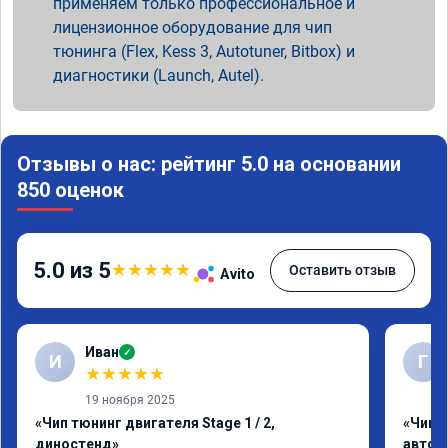
применяем только профессиональное и
лицензионное оборудование для чип
тюнинга (Flex, Kess 3, Autotuner, Bitbox) и
диагностики (Launch, Autel).
Отзывы о нас: рейтинг 5.0 на основании
850 оценок
5.0 из 5
★
★
★
★
★
Оставить отзыв
Avito
Иван
✓
И
Г
★
★
★
★
★
19 ноября 2025
«Чип тюнинг двигателя Stage 1 / 2,
«Чип 
диностенд»
автом