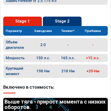
Subaru Forester IV 2.5 175 л.с
Stage 1
Stage 2
Параметр
Заводские
Тюнинг*
Прибавка
Объём
2.0
-
-
двигателя
Мощность
150 л.с.
165 л.с.
+15 л.с.
Крутящий
198 Нм
218 Нм
+20 Нм
момент
Включено в стоимость:
Выше тяга - прирост момента с низких
оборотов.