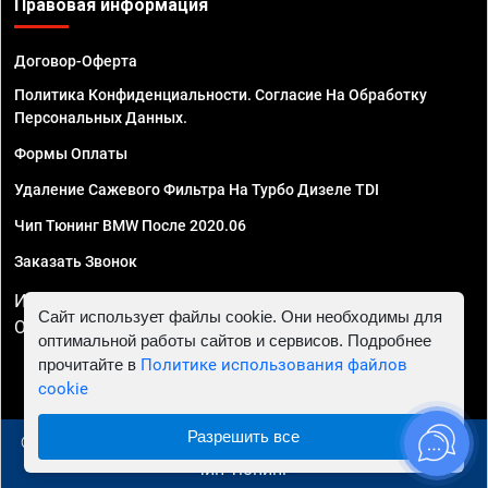
Правовая информация
Договор-Оферта
Политика Конфиденциальности. Согласие На Обработку
Персональных Данных.
Формы Оплаты
Удаление Сажевого Фильтра На Турбо Дизеле TDI
Чип Тюнинг BMW После 2020.06
Заказать Звонок
ИП Смирнов Георгий Павлович. ИНН 781302555843,
Сайт использует файлы cookie. Они необходимы для
ОГРНИП 324470400032610
оптимальной работы сайтов и сервисов. Подробнее
прочитайте в
Политике использования файлов
cookie
Разрешить все
© 2010 - 2026 Чип тюнинг в Сургуте - Автосервис "Евро
Чип Тюнинг"