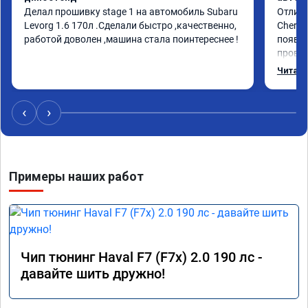
Делал прошивку stage 1 на автомобиль Subaru 
Отличн
Levorg 1.6 170л .Сделали быстро ,качественно, 
Chery 
работой доволен ,машина стала поинтереснее !
появил
провал
режиме
Читать
профес
Рекоме
‹
›
Примеры наших работ
Чип тюнинг Haval F7 (F7x) 2.0 190 лс -
давайте шить дружно!