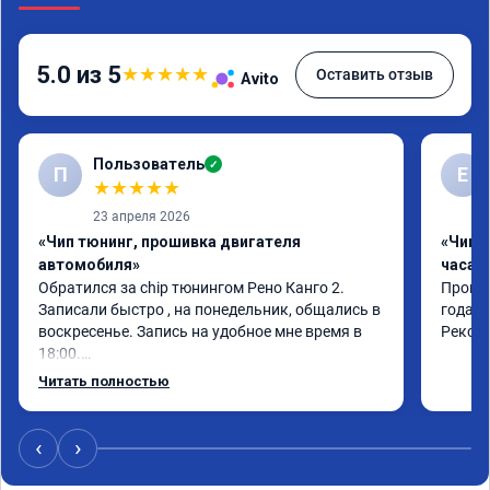
5.0 из 5
★
★
★
★
★
Оставить отзыв
Avito
Пользователь
✓
П
Е
★
★
★
★
★
23 апреля 2026
«Чип тюнинг, прошивка двигателя
«Чип 
автомобиля»
часа»
Обратился за chip тюнингом Рено Канго 2.

Прошив
Записали быстро , на понедельник, общались в 
года. 
воскресенье. Запись на удобное мне время в 
Реком
18:00.

Работу выполнили за 30 минут, качественно, 
Читать полностью
эффектом доволен. Спасибо 🤝
‹
›