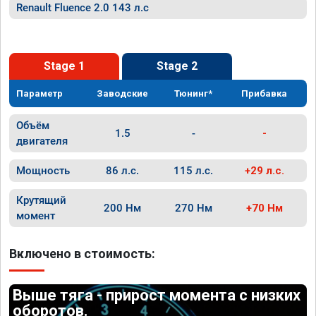
Renault Fluence 2.0 143 л.с
Stage 1
Stage 2
Параметр
Заводские
Тюнинг*
Прибавка
Объём
1.5
-
-
двигателя
Мощность
86 л.с.
115 л.с.
+29 л.с.
Крутящий
200 Нм
270 Нм
+70 Нм
момент
Включено в стоимость:
Выше тяга - прирост момента с низких
оборотов.