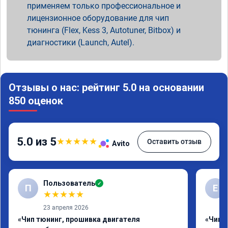
применяем только профессиональное и
лицензионное оборудование для чип
тюнинга (Flex, Kess 3, Autotuner, Bitbox) и
диагностики (Launch, Autel).
Отзывы о нас: рейтинг 5.0 на основании
850 оценок
5.0 из 5
★
★
★
★
★
Оставить отзыв
Avito
Пользователь
✓
П
Е
★
★
★
★
★
23 апреля 2026
«Чип тюнинг, прошивка двигателя
«Чип 