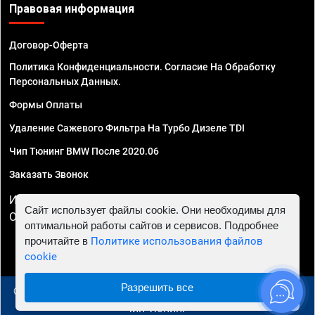
Правовая информация
Договор-Оферта
Политика Конфиденциальности. Согласие На Обработку
Персональных Данных.
Формы Оплаты
Удаление Сажевого Фильтра На Турбо Дизеле TDI
Чип Тюнинг BMW После 2020.06
Заказать Звонок
ИП Смирнов Георгий Павлович. ИНН 781302555843,
Сайт использует файлы cookie. Они необходимы для
ОГРНИП 324470400032610
оптимальной работы сайтов и сервисов. Подробнее
прочитайте в
Политике использования файлов
cookie
Разрешить все
© 2010 - 2026 Чип тюнинг в Сургуте - Автосервис "Евро
Чип Тюнинг"