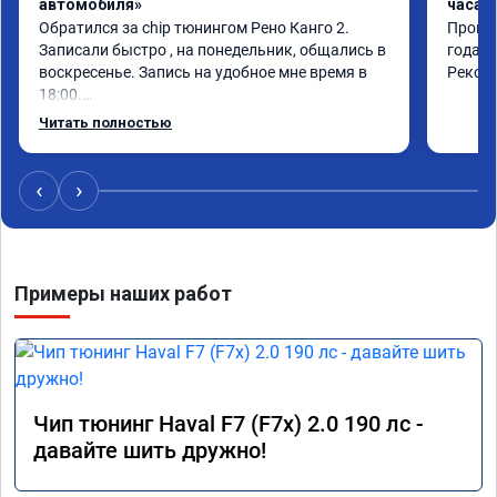
автомобиля»
часа»
Обратился за chip тюнингом Рено Канго 2.

Прошив
Записали быстро , на понедельник, общались в 
года. 
воскресенье. Запись на удобное мне время в 
Реком
18:00.

Работу выполнили за 30 минут, качественно, 
Читать полностью
эффектом доволен. Спасибо 🤝
‹
›
Примеры наших работ
Чип тюнинг Haval F7 (F7x) 2.0 190 лс -
давайте шить дружно!