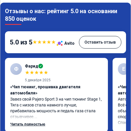
Отзывы о нас: рейтинг 5.0 на основании
850 оценок
5.0 из 5
★
★
★
★
★
Оставить отзыв
Avito
Фарид
✓
Ф
Е
★
★
★
★
★
5 декабря 2025
«Чип тюнинг, прошивка двигателя
«Чип 
автомобиля»
автом
Завез свой Pajero Sport 3 на чип тюнинг Stage 1,

Автомо
Тяга с низов стала намного лучше, 
Всё сд
прибавилась мощность и педаль газа стала 
объясн
отзывчивее.

спорто
Спаси
Читать полностью
Рекомендую ребят, делают свою работу 