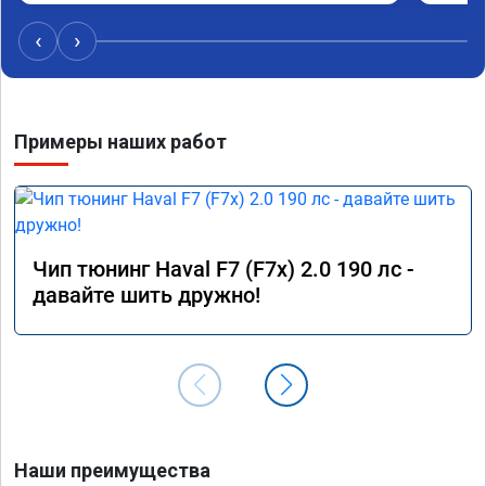
качественно!

Читал что в Австралии при покупке этих 
‹
›
машин сразу делают чип тюнинг, чтобы не 
было провалов.

Завтра везу X7 на чип, Там по цифрам 
Примеры наших работ
результаты должны быть еще лучше)
Чип тюнинг Haval F7 (F7x) 2.0 190 лс -
давайте шить дружно!
Наши преимущества