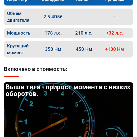
Объём
2.5 4D56
-
-
двигателя
Мощность
178 л.с.
210 л.с.
+32 л.с.
Крутящий
350 Нм
450 Нм
+100 Нм
момент
Включено в стоимость:
Выше тяга - прирост момента с низких
оборотов.