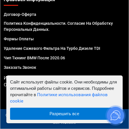
Договор-Оферта
Политика Конфиденциальности. Согласие На Обработку
Персональных Данных.
Формы Оплаты
Удаление Сажевого Фильтра На Турбо Дизеле TDI
Чип Тюнинг BMW После 2020.06
Заказать Звонок
ИП Смирнов Георгий Павлович. ИНН 781302555843,
Сайт использует файлы cookie. Они необходимы для
ОГРНИП 324470400032610
оптимальной работы сайтов и сервисов. Подробнее
прочитайте в
Политике использования файлов
cookie
Разрешить все
© 2010 - 2026 Чип тюнинг в Сургуте - Автосервис "Евро
Чип Тюнинг"