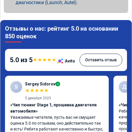
диагностики (Launch, Autel).
Отзывы о нас: рейтинг 5.0 на основании
850 оценок
5.0 из 5
★
★
★
★
★
Оставить отзыв
Avito
Sergey Sidorov
✓
S
Д
★
★
★
★
★
5 декабря 2025
«Чип тюнинг Stage 1, прошивка двигателя
«Чип т
автомобиля»
Ребята
качест
Уважаемые читатели, пусть вас не смущает 
предло
оценка 5.0 по отзывам, оно действительно так 
прошло
и есть! Ребята работают качественно и быстро, 