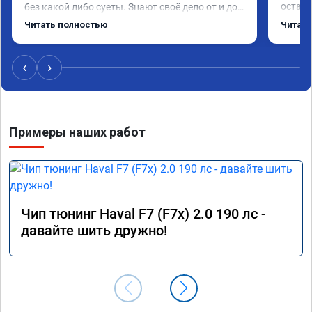
осталь
без какой либо суеты. Знают своё дело от и до! 
экспл
Мне чипанули Mitsubishi Pajero 2018 года, 
Читать полностью
Читать
объем 3 литра и хочу сказать в "до" и "после" 
отличие колоссальное! Большое спасибо! 
Успехов вам и вашей команде! Только газ!
‹
›
Примеры наших работ
Чип тюнинг Haval F7 (F7x) 2.0 190 лс -
давайте шить дружно!