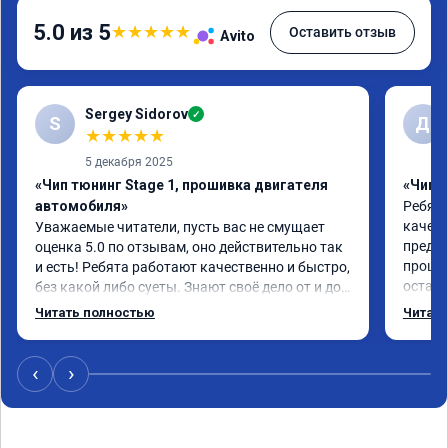
5.0 из 5
★
★
★
★
★
Оставить отзыв
Avito
Sergey Sidorov
✓
S
Д
★
★
★
★
★
5 декабря 2025
«Чип тюнинг Stage 1, прошивка двигателя
«Чип т
автомобиля»
Ребята
качест
Уважаемые читатели, пусть вас не смущает 
предло
оценка 5.0 по отзывам, оно действительно так 
прошло
и есть! Ребята работают качественно и быстро, 
осталь
без какой либо суеты. Знают своё дело от и до! 
экспл
Мне чипанули Mitsubishi Pajero 2018 года, 
Читать полностью
Читать
объем 3 литра и хочу сказать в "до" и "после" 
отличие колоссальное! Большое спасибо! 
Успехов вам и вашей команде! Только газ!
‹
›