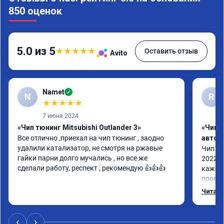
850 оценок
5.0 из 5
★
★
★
★
★
Оставить отзыв
Avito
Namet
✓
N
R
★
★
★
★
★
7 июня 2024
«Чип тюнинг Mitsubishi Outlander 3»
«Чип 
Все отлично ,приехал на чип тюнинг , заодно 
автом
удалили катализатор, не смотря на ржавые 
Чип тю
гайки парни долго мучались , но все же 
2022 п
сделали работу, респект , рекомендую 👍👍👍
кажетс
провал
остало
Читать
Номер 
‹
›