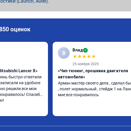
ностики (Launch, Autel).
 850 оценок
Влад
✓
В
★
★
★
★
★
25 ноября 2025
tsubishi Lancer X»
«Чип тюнинг, прошивка двигателя
ень быстро ответили 
автомобиля»
записали на удобное 
Арман мастер своего дела , сделал бы
но решили все мои 
, полет нормальный , стейдж 1 на Ланс
понравилось! Спасибо 
мне все понравилось
ю!