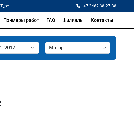
CT_bot
+7 3462 38-27-38
Примеры работ
FAQ
Филиалы
Контакты
е