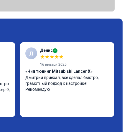
Денис
✓
Д
★
★
★
★
★
16 января 2025
«Чип тюнинг Mitsubishi Lancer X»
«Пр
Дмитрий приехал, все сделал быстро, 
Обр
грамотный подход к настройке! 
уда
стро 
Рекомендую
зан
ер 9, 
оши