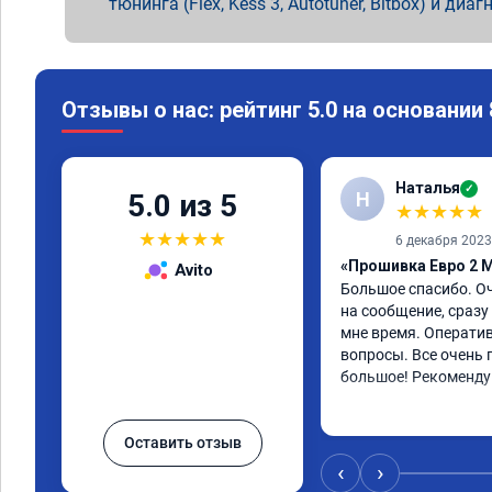
тюнинга (Flex, Kess 3, Autotuner, Bitbox) и диаг
Отзывы о нас: рейтинг 5.0 на основании
Наталья
✓
Н
5.0 из 5
★
★
★
★
★
★
★
★
★
★
6 декабря 2023
«Прошивка Евро 2 Mi
Avito
Большое спасибо. Оч
на сообщение, сразу 
мне время. Оператив
вопросы. Все очень 
большое! Рекоменду
Оставить отзыв
‹
›