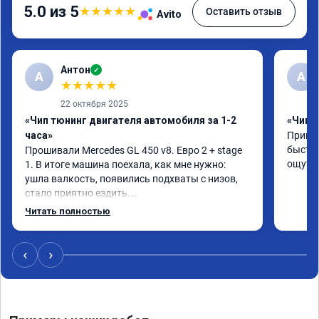
5.0 из 5
★
★
★
★
★
Оставить отзыв
Avito
Антон
✓
А
A
★
★
★
★
★
22 октября 2025
«Чип тюнинг двигателя автомобиля за 1-2
«Чип 
часа»
Принял
быстро
Прошивали Mercedes GL 450 v8. Евро 2 + stage 
ощутим
1. В итоге машина поехала, как мне нужно: 
ушла валкость, появились подхваты с низов, 
стало приятно ездить.

Одни из лучших трат, в авто! 🔥
Читать полностью
‹
›