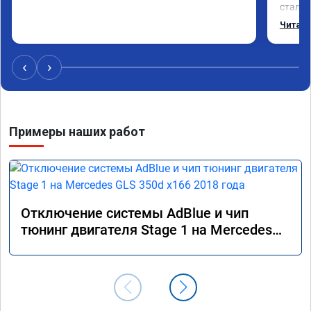
стало 
Одни и
Читать
‹
›
Примеры наших работ
Отключение системы AdBlue и чип
тюнинг двигателя Stage 1 на Mercedes
GLS 350d x166 2018 года