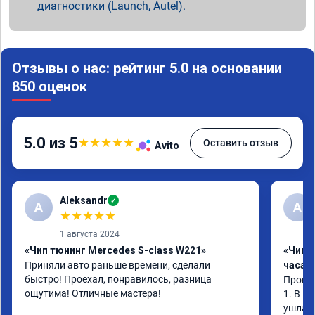
диагностики (Launch, Autel).
Отзывы о нас: рейтинг 5.0 на основании
850 оценок
5.0 из 5
★
★
★
★
★
Оставить отзыв
Avito
Aleksandr
✓
A
А
★
★
★
★
★
1 августа 2024
«Чип тюнинг Mercedes S-class W221»
«Чип 
Приняли авто раньше времени, сделали 
часа»
быстро! Проехал, понравилось, разница 
Прошив
ощутима! Отличные мастера!
1. В и
ушла в