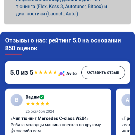
тюнинга (Flex, Kess 3, Autotuner, Bitbox) и
диагностики (Launch, Autel).
Отзывы о нас: рейтинг 5.0 на основании
850 оценок
5.0 из 5
★
★
★
★
★
Оставить отзыв
Avito
Вадим
✓
В
А
★
★
★
★
★
25 октября 2024
«Чип тюнинг Mercedes C-class W204»
«Прош
Ребята молодцы машина поехала по другому 
квалиф
👍 спасибо вам
интелл