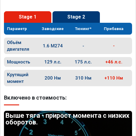
Stage 1
Stage 2
Параметр
Заводские
Тюнинг*
Прибавка
Объём
1.6 M274
-
-
двигателя
Мощность
129 л.с.
175 л.с.
+46 л.с.
Крутящий
200 Нм
310 Нм
+110 Нм
момент
Включено в стоимость:
Выше тяга - прирост момента с низких
оборотов.