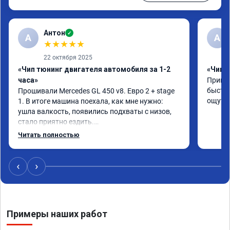
Антон
✓
А
A
★
★
★
★
★
22 октября 2025
«Чип тюнинг двигателя автомобиля за 1-2
«Чип 
часа»
Принял
быстро
Прошивали Mercedes GL 450 v8. Евро 2 + stage 
ощутим
1. В итоге машина поехала, как мне нужно: 
ушла валкость, появились подхваты с низов, 
стало приятно ездить.

Одни из лучших трат, в авто! 🔥
Читать полностью
‹
›
Примеры наших работ