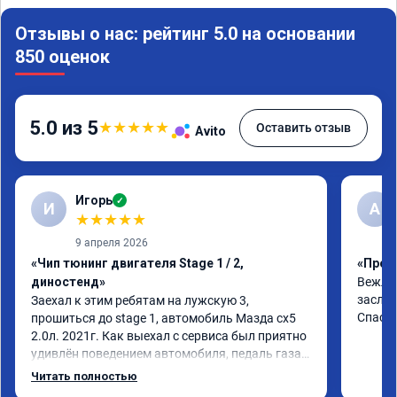
Отзывы о нас: рейтинг 5.0 на основании
850 оценок
5.0 из 5
★
★
★
★
★
Оставить отзыв
Avito
Игорь
✓
И
A
★
★
★
★
★
9 апреля 2026
«Чип тюнинг двигателя Stage 1 / 2,
«Прош
диностенд»
Вежлив
заслуж
Заехал к этим ребятам на лужскую 3, 
Спаси
прошиться до stage 1, автомобиль Мазда сх5 
2.0л. 2021г. Как выехал с сервиса был приятно 
удивлён поведением автомобиля, педаль газа 
стала отзывчивее, и резче что ли, разгон тоже 
Читать полностью
стал получше. Расход вроде не изменился. В 