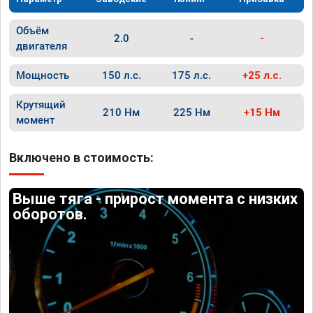
Объём
2.0
-
-
двигателя
Мощность
150 л.с.
175 л.с.
+25 л.с.
Крутящий
210 Нм
225 Нм
+15 Нм
момент
Включено в стоимость:
Выше тяга - прирост момента с низких
оборотов.