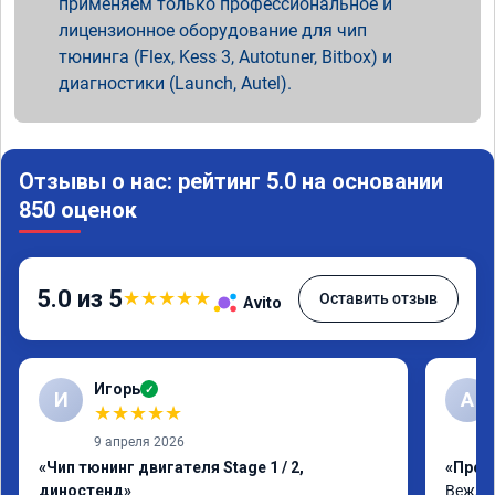
применяем только профессиональное и
лицензионное оборудование для чип
тюнинга (Flex, Kess 3, Autotuner, Bitbox) и
диагностики (Launch, Autel).
Отзывы о нас: рейтинг 5.0 на основании
850 оценок
5.0 из 5
★
★
★
★
★
Оставить отзыв
Avito
Игорь
✓
И
A
★
★
★
★
★
9 апреля 2026
«Чип тюнинг двигателя Stage 1 / 2,
«Прош
диностенд»
Вежлив