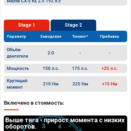
Mazda CX-5 KE 2.5 192 л.с
Stage 1
Stage 2
Параметр
Заводские
Тюнинг*
Прибавка
Объём
2.0
-
-
двигателя
Мощность
150 л.с.
175 л.с.
+25 л.с.
Крутящий
210 Нм
225 Нм
+15 Нм
момент
Включено в стоимость:
Выше тяга - прирост момента с низких
оборотов.