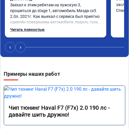
заслуж
Заехал к этим ребятам на лужскую 3, 
Спаси
прошиться до stage 1, автомобиль Мазда сх5 
2.0л. 2021г. Как выехал с сервиса был приятно 
удивлён поведением автомобиля, педаль газа 
стала отзывчивее, и резче что ли, разгон тоже 
Читать полностью
стал получше. Расход вроде не изменился. В 
общем очень рад и советую данную процедуру. 
Если ваш автомобиль исправен и 
‹
›
своевременно обслуживается, то вреда это не 
нанесёт
Примеры наших работ
Чип тюнинг Haval F7 (F7x) 2.0 190 лс -
давайте шить дружно!