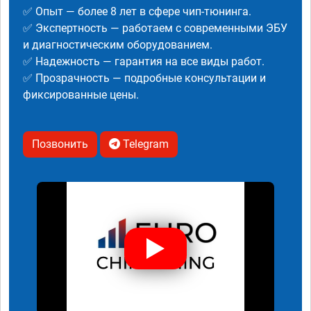
✅ Опыт — более 8 лет в сфере чип-тюнинга.
✅ Экспертность — работаем с современными ЭБУ
и диагностическим оборудованием.
✅ Надежность — гарантия на все виды работ.
✅ Прозрачность — подробные консультации и
фиксированные цены.
Позвонить
Telegram