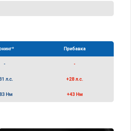
юнинг*
Прибавка
-
-
81 л.с.
+28 л.с.
83 Нм
+43 Нм