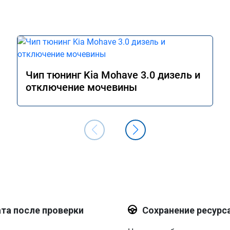
адовало поведение 
айские праздники 
1200км, машину не 
ая, динамика разгона 
зывчивость на пидаль 
одно удовольствие 
на дальняк! При этом 
Чип тюнинг Kia Mohave 3.0 дизель и
л намного ниже, 6.2 
отключение мочевины
скоростном режиме 
означно рекомендую 
угами данного 
чень доволен 
з большое спасибо!

компании.
та после проверки
Сохранение ресурс