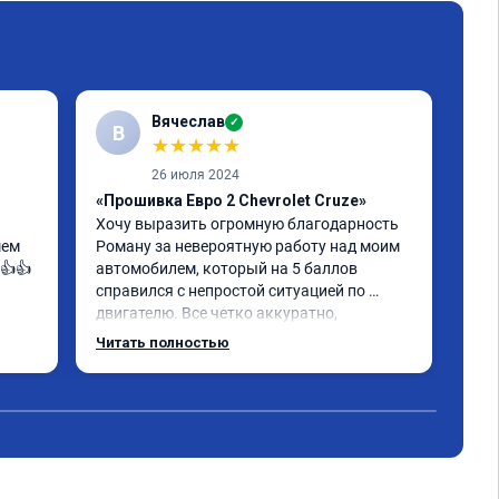
Вячеслав
✓
В
С
★
★
★
★
★
26 июля 2024
«Прошивка Евро 2 Chevrolet Cruze»
«Чи
Хочу выразить огромную благодарность 
авт
ем 
Роману за невероятную работу над моим 
Раб
👍👍
автомобилем, который на 5 баллов 
уст
справился с непростой ситуацией по 
двигателю. Все четко аккуратно, 
внимательно сделал. Его 
Читать полностью
профессионализм действительно 
овал 
впечатляет.

ь по 
Диагностика и устранение неисправности 
на 
была произведена быстро и 
-
профессионально. В дальнейшем буду 
обслуживать свой автомобиль только у 
него и советовать его своим друзьям и 