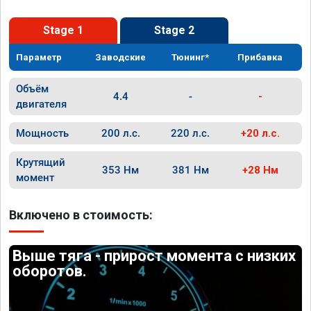
Stage 1
Stage 2
Параметр
Заводские
Тюнинг*
Прибавка
Объём
4.4
-
-
двигателя
Мощность
200 л.с.
220 л.с.
+20 л.с.
Крутящий
353 Нм
381 Нм
+28 Нм
момент
Включено в стоимость:
Выше тяга - прирост момента с низких
оборотов.