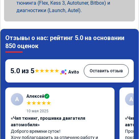
тюнинга (Flex, Kess 3, Autotuner, Bitbox) и
диагностики (Launch, Autel).
Отзывы о нас: рейтинг 5.0 на основании
850 оценок
5.0 из 5
★
★
★
★
★
Оставить отзыв
Avito
Алексей
✓
А
А
★
★
★
★
★
10 мая 2025
«Чип тюнинг, прошивка двигателя
«Чип 
автомобиля»
автом
Доброго времени суток!

Прошил
Хочу поблагодарить за отличную работу и 
поколе