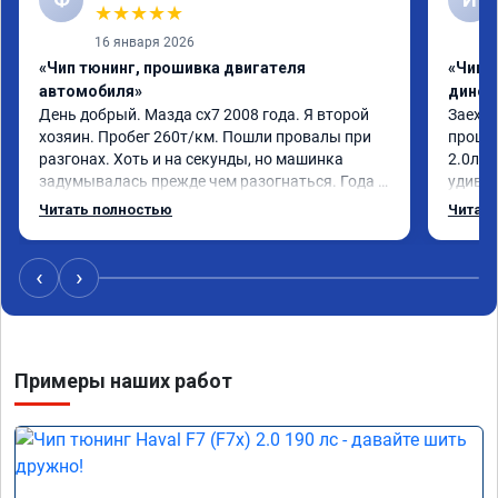
★
★
★
★
★
16 января 2026
«Чип тюнинг, прошивка двигателя
«Чип т
автомобиля»
динос
День добрый. Мазда сх7 2008 года. Я второй 
Заехал
хозяин. Пробег 260т/км. Пошли провалы при 
прошит
разгонах. Хоть и на секунды, но машинка 
2.0л. 
задумывалась прежде чем разогнаться. Года 4 
удивлё
назад удалял катализаторы без 
стала 
Читать полностью
Читать
перепрошивок. Никаких ошибок не было. Но 
стал п
пообщавшись с людьми, решил всё таки 
общем 
сделать перепрошивку. Увидел в авито ваше 
Если в
‹
›
объявление и решил обратиться к вам за 
своевр
помощью. Ребята приветливые, сразу взяли в 
нанесё
работу. Знают своё дело. По времени 1,5 часа 
длилась процедура. Цена конечно отличается 
Примеры наших работ
от заявленной. Но результатом я доволен. 
Машинка не едет, а летит прям. Парням 
благодарность!!!!