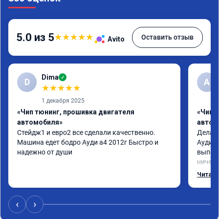
5.0 из 5
★
★
★
★
★
Оставить отзыв
Avito
Dima
✓
D
А
★
★
★
★
★
1 декабря 2025
«Чип тюнинг, прошивка двигателя
«Чип 
автомобиля»
автом
Стейдж1 и евро2 все сделали качественно. 
Делал 
Машина едет бодро Ауди а4 2012г Быстро и 
Ауди.М
надежно от души
выполн
ничего
догова
Читать
возник
был на
поломк
‹
›
Алексе